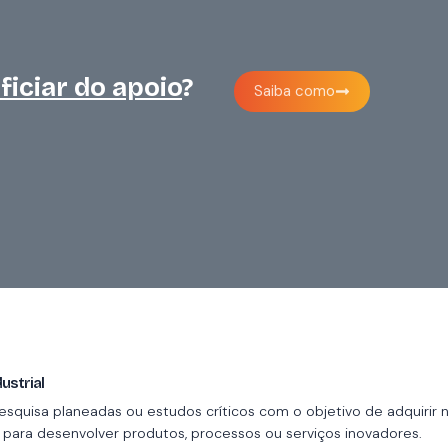
ficiar do apoio
?
Saiba como
ustrial
esquisa planeadas ou estudos críticos com o objetivo de adquirir 
para desenvolver produtos, processos ou serviços inovadores.