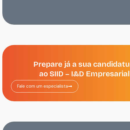
Prepare já a sua candidatu
ao SIID – I&D Empresarial
Fale com um especialista