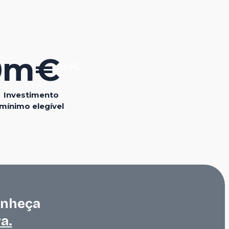
0
m€
mil€
Investimento
mínimo elegível
onheça
a.