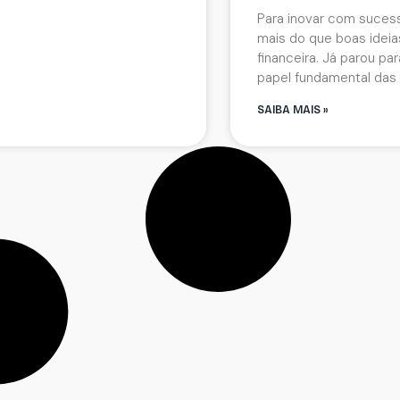
Para inovar com suces
mais do que boas ideia
financeira. Já parou par
papel fundamental das
SAIBA MAIS »