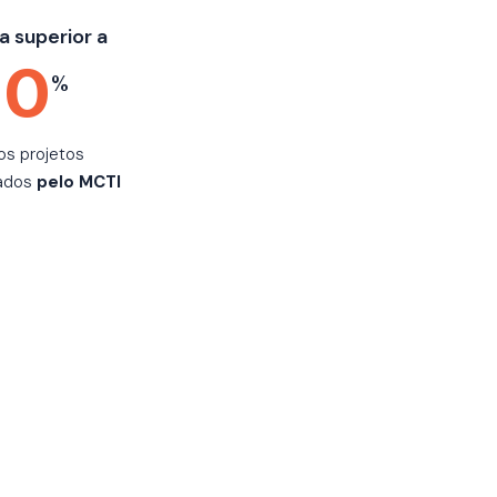
a superior a
0
%
os projetos
ados
pelo MCTI