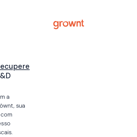
recupere
P&D
om a
öwnt, sua
 com
esso
scais.