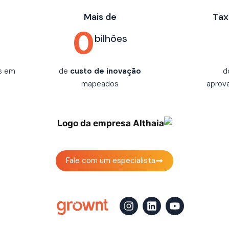
Mais de
Tax
0
bilhões
s em
de
custo de inovação
d
I
mapeados
aprov
Fale com um especialista